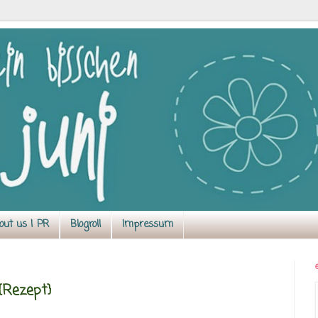
out us | PR
Blogroll
Impressum
{Rezept}