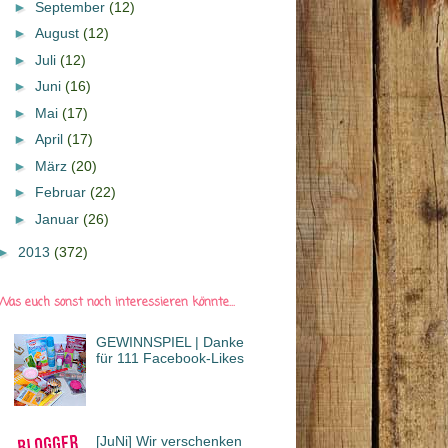
►
September
(12)
►
August
(12)
►
Juli
(12)
►
Juni
(16)
►
Mai
(17)
►
April
(17)
►
März
(20)
►
Februar
(22)
►
Januar
(26)
►
2013
(372)
Was euch sonst noch interessieren könnte...
GEWINNSPIEL | Danke
für 111 Facebook-Likes
[JuNi] Wir verschenken