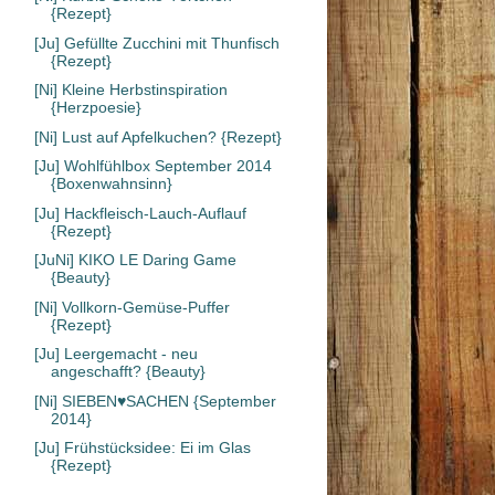
{Rezept}
[Ju] Gefüllte Zucchini mit Thunfisch
{Rezept}
[Ni] Kleine Herbstinspiration
{Herzpoesie}
[Ni] Lust auf Apfelkuchen? {Rezept}
[Ju] Wohlfühlbox September 2014
{Boxenwahnsinn}
[Ju] Hackfleisch-Lauch-Auflauf
{Rezept}
[JuNi] KIKO LE Daring Game
{Beauty}
[Ni] Vollkorn-Gemüse-Puffer
{Rezept}
[Ju] Leergemacht - neu
angeschafft? {Beauty}
[Ni] SIEBEN♥SACHEN {September
2014}
[Ju] Frühstücksidee: Ei im Glas
{Rezept}