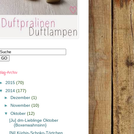
Blog-Archiv
►
2015
(70)
▼
2014
(177)
►
Dezember
(1)
►
November
(10)
▼
Oktober
(12)
[Ju] dm-Lieblinge Oktober
{Boxenwahnsinn}
[Ni] Kürbis-Schoko-Törtchen