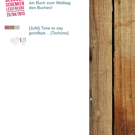
ein Buch zum Welttag
des Buches!
[JuNi] Time to say
goodbye... {Tschüss}